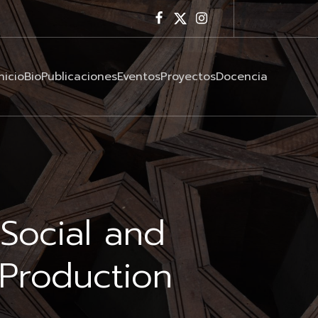
nicio
Bio
Publicaciones
Eventos
Proyectos
Docencia
 Social and
 Production